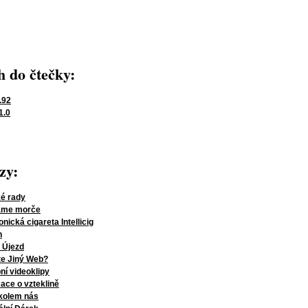
 do čtečky:
.92
1.0
zy:
é rady
áme morče
onická cigareta Intellicig
n
 Újezd
te Jiný Web?
í videoklipy
ace o vzteklině
kolem nás