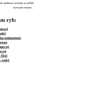
še oblíbené položky ať příště
nemusíte hledat...
am ryb:
 dravý
elký
tka podunajská
jesen
obecný
becný
říční
 velký