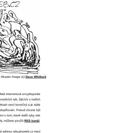
Header Image (c)
Dave Whitlock
á internetová encyklopedie
ovodních ryb, žijících v našich
bsah není konečný a je stále
doplňován. Pokud chcete být
ni o tom, které další ryby zde
yly, můžete použít
RSS kanál
.
si adresu ryby.jinyweb.cz mezi