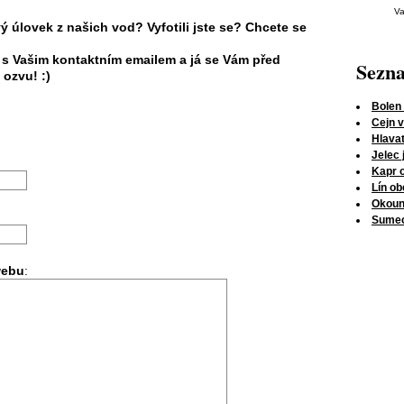
Va
ý úlovek z našich vod? Vyfotili jste se? Chcete se
 s Vašim kontaktním emailem a já se Vám před
Sezn
 ozvu! :)
Bolen
Cejn v
Hlava
Jelec 
Kapr 
Lín o
Okoun 
Sumec
webu
: