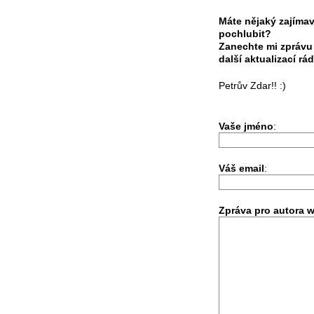
Máte nějaký zajímav
pochlubit?
Zanechte mi zprávu
další aktualizací rád
Petrův Zdar!! :)
Vaše jméno
:
Váš email
:
Zpráva pro autora 