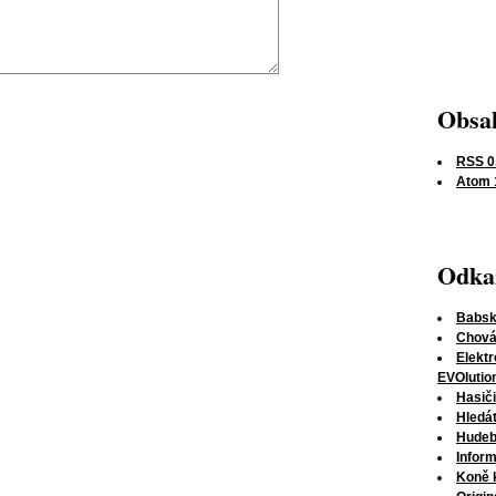
Obsah
RSS 0
Atom 
Odka
Babsk
Chov
Elektr
EVOlutio
Hasiči
Hledá
Hudebn
Inform
Koně 