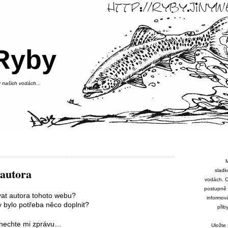
Ryby
 našich vodách...
Mal
 autora
sladk
vodách. O
postupně 
vat autora tohoto webu?
informová
y bylo potřeba něco doplnit?
přib
anechte mi zprávu…
Uložte 